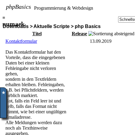
phpBasics
Programmierung & Webdesign
≡
numaek
Downloads > Aktuelle Scripte > php Basics
Titel
Release
Kontaktformular
13.09.2019
Das Kontaktformular hat den
Vorteile, dass die eingegebenen
Daten bei einer kleinen
Fehleingabe nicht verloren
gehen,
sondern in den Textfeldern
erhalten bleiben. Fehleingaben,
z.B. bei Pflichtfeldern, werden
farblich markiert.
✮
Rot, falls ein Feld leer ist und
gelb, falls das Format nicht
stimmt, wie bei einer ungültigen
Emailadresse.
Alle Meldungen werden dazu
noch als Texthinweise
ausgegeben.